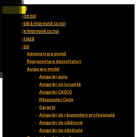
Acasă
De închiriat
De închiriat
De închiriat
De vânzare
Despre noi
Cumpără împreună cu noi
Vinde împreună cu noi
Închiriază
Servicii
Administrare imobil
Reprezentare dezvoltatori
Asigurare imobil
Asigurări auto
Asigurări de locuință
Asigurări CASCO
Răspunderi Civile
Garanții
Asigurări de răspundere profesională
Asigurări de călătorie
Asigurări de sănătate