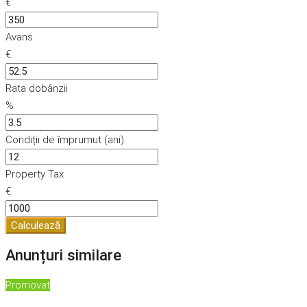
€
Avans
€
Rata dobânzii
%
Condiții de împrumut (ani)
Property Tax
€
Calculează
Anunțuri similare
Promovat