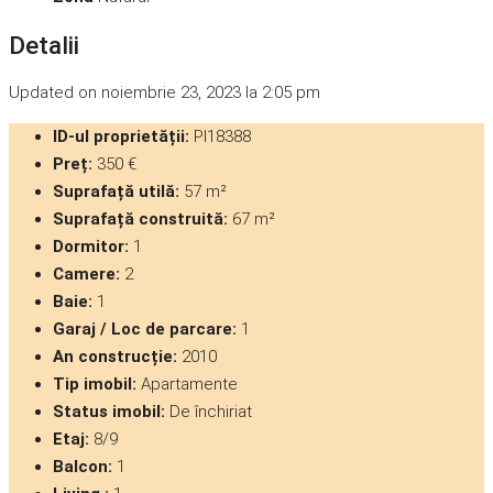
Detalii
Updated on noiembrie 23, 2023 la 2:05 pm
ID-ul proprietății:
PI18388
Preț:
350 €
Suprafață utilă:
57 m²
Suprafață construită:
67 m²
Dormitor:
1
Camere:
2
Baie:
1
Garaj / Loc de parcare:
1
An construcție:
2010
Tip imobil:
Apartamente
Status imobil:
De închiriat
Etaj:
8/9
Balcon:
1