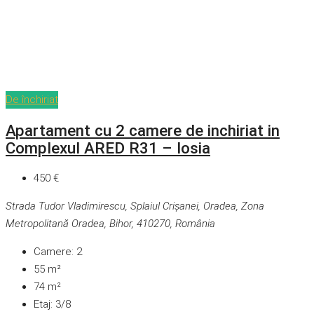
De închiriat
Apartament cu 2 camere de inchiriat in
Complexul ARED R31 – Iosia
450 €
Strada Tudor Vladimirescu, Splaiul Crișanei, Oradea, Zona
Metropolitană Oradea, Bihor, 410270, România
Camere:
2
55
m²
74
m²
Etaj:
3/8