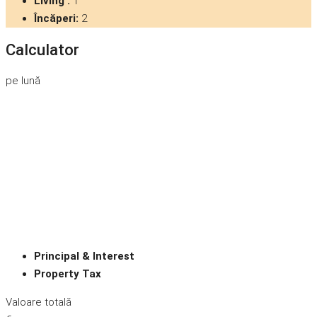
Living :
1
Încăperi:
2
Calculator
pe lună
Principal & Interest
Property Tax
Valoare totală