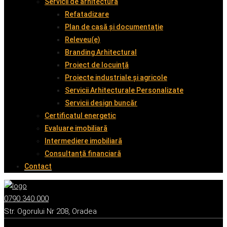
Servicii de arhitectură
Refatadizare
Plan de casă și documentație
Releveu(e)
Branding Arhitectural
Proiect de locuință
Proiecte industriale și agricole
Servicii Arhitecturale Personalizate
Servicii design buncăr
Certificatul energetic
Evaluare imobiliară
Intermediere imobiliară
Consultanță financiară
Contact
0790 340 000
Str. Ogorului Nr 208, Oradea