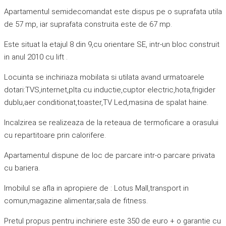
Apartamentul semidecomandat este dispus pe o suprafata utila
de 57 mp, iar suprafata construita este de 67 mp.
Este situat la etajul 8 din 9,cu orientare SE, intr-un bloc construit
in anul 2010 cu lift .
Locuinta se inchiriaza mobilata si utilata avand urmatoarele
dotari:TVS,internet,plta cu inductie,cuptor electric,hota,frigider
dublu,aer conditionat,toaster,TV Led,masina de spalat haine.
Incalzirea se realizeaza de la reteaua de termoficare a orasului
cu repartitoare prin calorifere.
Apartamentul dispune de loc de parcare intr-o parcare privata
cu bariera.
Imobilul se afla in apropiere de : Lotus Mall,transport in
comun,magazine alimentar,sala de fitness.
Pretul propus pentru inchiriere este 350 de euro + o garantie cu