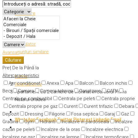
Descriere
Caracteristici
Adresă
Detalii
Calculator
Anunțuri similare
Avansat
Căutare
Preț
De la
Până la
Alte caracteristici
Home
Aer condiționat
Anexa
Apa
Balcon
Balcon inchis
Apartamente
Beci
Camara
Camera tehnica
Canalizare
CATV
Apartament cu 2 camere de inchiriat in cartierul Prima
Centrala pe combustibil
Centrala pe peleti
Centrala proprie
Nufarul-Oradea
Centrala proprie pe gaz
Curent
Curent trifazic
Debara
Depozit
Dressing
Filigorie
Fosa septica
Garaj
Gaz
WhatsApp
Facebook
Twitter
Pinterest
Linkedin
Email
Gradina
Gym
Hidranti
Incalizire in pardoseala
Incalzire
cazan pe peleti
Incalzire de la oras
Incalzire electrica
Incalzire pe gaz
incalzire pe lemne
Incalzire termoficare