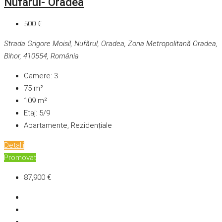
Nufarul- Oradea
500 €
Strada Grigore Moisil, Nufărul, Oradea, Zona Metropolitană Oradea,
Bihor, 410554, România
Camere:
3
75
m²
109
m²
Etaj:
5/9
Apartamente, Rezidențiale
Detalii
Promovat
87,900 €