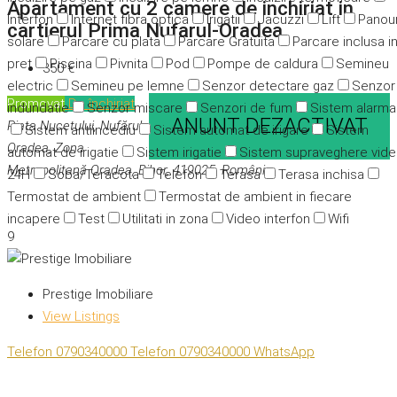
Apartament cu 2 camere de inchiriat in
Interfon
Internet fibra optica
Irigatii
Jacuzzi
Lift
Panour
cartierul Prima Nufarul-Oradea
solare
Parcare cu plata
Parcare Gratuita
Parcare inclusa i
pret
Piscina
Pivnita
Pod
Pompe de caldura
Semineu
350 €
electric
Semineu pe lemne
Senzor detectare gaz
Senzor
Promovat
De închiriat
indundatie
Senzor miscare
Senzori de fum
Sistem alarma
ANUNT DEZACTIVAT
Piața Nucetului, Nufărul,
Sistem antiincediu
Sistem automat de irigare
Sistem
Oradea, Zona
automat de irigatie
Sistem irigatie
Sistem supraveghere vid
Metropolitană Oradea, Bihor, 419025, România
24H
Soba/Teracota
Telefon
Terasa
Terasa inchisa
Termostat de ambient
Termostat de ambient in fiecare
incapere
Test
Utilitati in zona
Video interfon
Wifi
9
Prestige Imobiliare
View Listings
Telefon
0790340000
Telefon
0790340000
WhatsApp