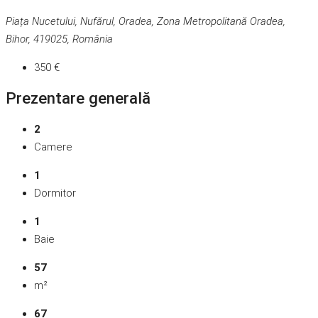
Piața Nucetului, Nufărul, Oradea, Zona Metropolitană Oradea,
Bihor, 419025, România
350 €
Prezentare generală
2
Camere
1
Dormitor
1
Baie
57
m²
67