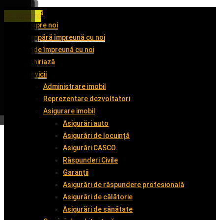
Acasă
De închiriat
De închiriat
De închiriat
De vânzare
Despre noi
Cumpără împreună cu noi
Vinde împreună cu noi
Închiriază
Servicii
Administrare imobil
Reprezentare dezvoltatori
Asigurare imobil
Asigurări auto
Asigurări de locuință
Asigurări CASCO
Răspunderi Civile
Garanții
Asigurări de răspundere profesională
Asigurări de călătorie
Asigurări de sănătate