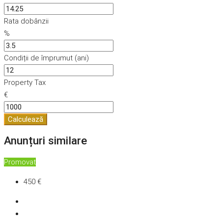
Rata dobânzii
%
Condiții de împrumut (ani)
Property Tax
€
Calculează
Anunțuri similare
Promovat
450 €