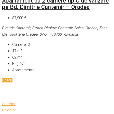
Apartament cu 2 camere tip C de vanzare
pe Bd. Dimitrie Cantemir – Oradea
87,900 €
Dimitrie Cantemir, Strada Dimitrie Cantemir, Salca, Oradea, Zona
Metropolitană Oradea, Bihor, 410700, România
Camere:
2
47
m²
62
m²
Etaj:
2/4
Apartamente
Detalii
Anterior
Următor