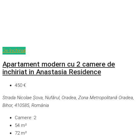
De închiriat
Apartament modern cu 2 camere de
inchiriat in Anastasia Residence
450 €
Strada Nicolae Șova, Nufărul, Oradea, Zona Metropolitană Oradea,
Bihor, 410585, România
Camere:
2
54
m²
72
m²