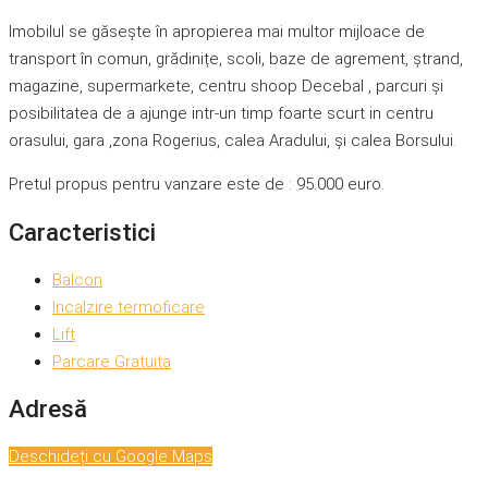
Imobilul se găsește în apropierea mai multor mijloace de
transport în comun, grădinițe, scoli, baze de agrement, ștrand,
magazine, supermarkete, centru shoop Decebal , parcuri și
posibilitatea de a ajunge intr-un timp foarte scurt in centru
orasului, gara ,zona Rogerius, calea Aradului, și calea Borsului.
Pretul propus pentru vanzare este de : 95.000 euro.
Caracteristici
Balcon
Incalzire termoficare
Lift
Parcare Gratuita
Adresă
Deschideți cu Google Maps