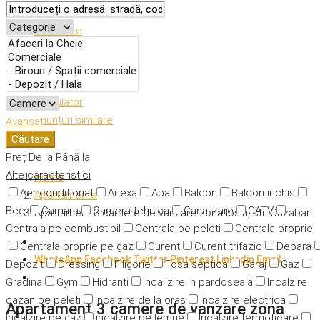
Descriere
Caracteristici
Adresă
Detalii
Calculator
Anunțuri similare
Avansat
Căutare
Preț
De la
Până la
Alte caracteristici
Home
Aer condiționat
Anexa
Apa
Balcon
Balcon inchis
Apartamente
Beci
Camara
Camera tehnica
Canalizare
CATV
Apartament 3 camere de vanzare zona Iosia, str. Cazaban
Centrala pe combustibil
Centrala pe peleti
Centrala proprie
Centrala proprie pe gaz
Curent
Curent trifazic
Debara
WhatsApp
Facebook
Twitter
Pinterest
Linkedin
Email
Depozit
Dressing
Filigorie
Fosa septica
Garaj
Gaz
Gradina
Gym
Hidranti
Incalizire in pardoseala
Incalzire
cazan pe peleti
Incalzire de la oras
Incalzire electrica
Apartament 3 camere de vanzare zona
Incalzire pe gaz
incalzire pe lemne
Incalzire termoficare