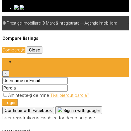
© Prestige Imobiliare ® Marcă Înregistrata - - Agenție Imobiliara
vps
Compare listings
Comparaţie
Close
Login
×
Amintește-ți de mine
Ti-ai pierdut parola?
Login
Continue with Facebook
Sign in with google
User registration is disabled for demo purpose.