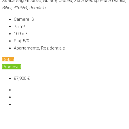
Strada Grigore Moisil, Nufărul, Oradea, Zona Metropolitană Oradea,
Bihor, 410554, România
Camere:
3
75
m²
109
m²
Etaj:
5/9
Apartamente, Rezidențiale
Detalii
Promovat
87,900 €