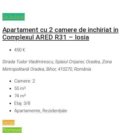
De închiriat
Apartament cu 2 camere de inchiriat in
Complexul ARED R31 – Iosia
450 €
Strada Tudor Vladimirescu, Splaiul Crișanei, Oradea, Zona
Metropolitană Oradea, Bihor, 410270, România
Camere:
2
55
m²
74
m²
Etaj:
3/8
Apartamente, Rezidențiale
Detalii
Promovat