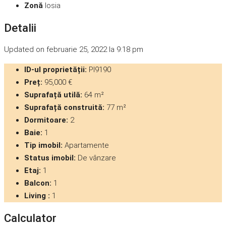
Zonă
Iosia
Detalii
Updated on februarie 25, 2022 la 9:18 pm
ID-ul proprietății:
PI9190
Preț:
95,000 €
Suprafață utilă:
64 m²
Suprafață construită:
77 m²
Dormitoare:
2
Baie:
1
Tip imobil:
Apartamente
Status imobil:
De vânzare
Etaj:
1
Balcon:
1
Living :
1
Calculator