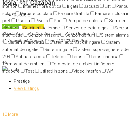
Iosia, str. Cazaban
Interfon
Internet fibra optica
Irigatii
Jacuzzi
Lift
Panour
solare
Parcare cu plata
Parcare Gratuita
Parcare inclusa i
95,000 €
pret
Piscina
Pivnita
Pod
Pompe de caldura
Semineu
Promovat
De vânzare
electric
Semineu pe lemne
Senzor detectare gaz
Senzor
Strada Alexandru Cazaban, Orașul Nou, Oradea, Zona
indundatie
Senzor miscare
Senzori de fum
Sistem alarma
Metropolitană Oradea, Bihor, 410272, România
Sistem antiincediu
Sistem automat de irigare
Sistem
automat de irigatie
Sistem irigatie
Sistem supraveghere vid
24H
Soba/Teracota
Telefon
Terasa
Terasa inchisa
15
Termostat de ambient
Termostat de ambient in fiecare
incapere
Test
Utilitati in zona
Video interfon
Wifi
Prestige
View Listings
12 More