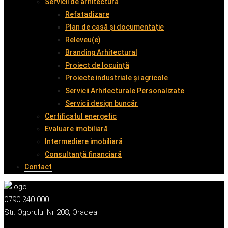
Servicii de arhitectură
Refatadizare
Plan de casă și documentație
Releveu(e)
Branding Arhitectural
Proiect de locuință
Proiecte industriale și agricole
Servicii Arhitecturale Personalizate
Servicii design buncăr
Certificatul energetic
Evaluare imobiliară
Intermediere imobiliară
Consultanță financiară
Contact
0790 340 000
Str. Ogorului Nr 208, Oradea