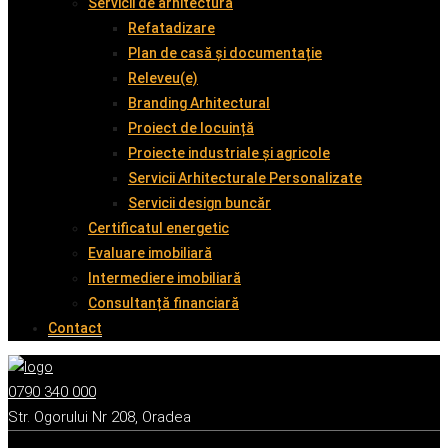
Servicii de arhitectură
Refatadizare
Plan de casă și documentație
Releveu(e)
Branding Arhitectural
Proiect de locuință
Proiecte industriale și agricole
Servicii Arhitecturale Personalizate
Servicii design buncăr
Certificatul energetic
Evaluare imobiliară
Intermediere imobiliară
Consultanță financiară
Contact
0790 340 000
Str. Ogorului Nr 208, Oradea