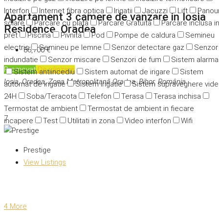
Interfon
Internet fibra optica
Irigatii
Jacuzzi
Lift
Panour
Apartament 3 camere de vanzare in Iosia
solare
Parcare cu plata
Parcare Gratuita
Parcare inclusa i
Residence, Oradea
pret
Piscina
Pivnita
Pod
Pompe de caldura
Semineu
electric
Semineu pe lemne
Senzor detectare gaz
Senzor
86,700 €
indundatie
Senzor miscare
Senzori de fum
Sistem alarma
Promovat
De vânzare
Sistem antiincediu
Sistem automat de irigare
Sistem
Iosia, Oradea, Zona Metropolitană Oradea, Bihor, România
automat de irigatie
Sistem irigatie
Sistem supraveghere vid
24H
Soba/Teracota
Telefon
Terasa
Terasa inchisa
Termostat de ambient
Termostat de ambient in fiecare
7
incapere
Test
Utilitati in zona
Video interfon
Wifi
Prestige
View Listings
4 More