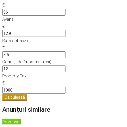
€
Avans
€
Rata dobânzii
%
Condiții de împrumut (ani)
Property Tax
€
Calculează
Anunțuri similare
Promovat