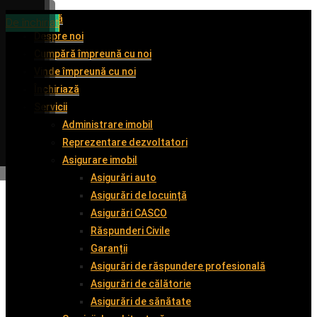
Acasă
De închiriat
De închiriat
De vânzare
De închiriat
Despre noi
Cumpără împreună cu noi
Vinde împreună cu noi
Închiriază
Servicii
Administrare imobil
Reprezentare dezvoltatori
Asigurare imobil
Asigurări auto
Asigurări de locuință
Asigurări CASCO
Răspunderi Civile
Garanții
Asigurări de răspundere profesională
Asigurări de călătorie
Asigurări de sănătate