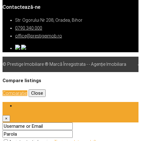
Contactează-ne
Str. Ogorului Nr 208, Oradea, Bihor
0790 340 000
office@prestigeimob.ro
© Prestige Imobiliare ® Marcă Înregistrata - - Agenție Imobiliara
vps
Compare listings
Comparaţie
Close
Login
×