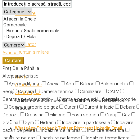
Descriere
Caracteristici
Adresă
Detalii
Calculator
Anunțuri similare
Avansat
Căutare
Preț
De la
Până la
Alte caracteristici
Home
Aer condiționat
Anexa
Apa
Balcon
Balcon inchis
Apartamente
Beci
Camara
Camera tehnica
Canalizare
CATV
Rezidențiale
Centrala pe combustibil
Centrala pe peleti
Centrala proprie
Apartament 3 camere de vanzare in Iosia Residence,
Centrala proprie pe gaz
Curent
Curent trifazic
Debara
Oradea
Depozit
Dressing
Filigorie
Fosa septica
Garaj
Gaz
Gradina
Gym
Hidranti
Incalizire in pardoseala
Incalzire
WhatsApp
Facebook
Twitter
Pinterest
Linkedin
Email
cazan pe peleti
Incalzire de la oras
Incalzire electrica
Incalzire pe gaz
incalzire pe lemne
Incalzire termoficare