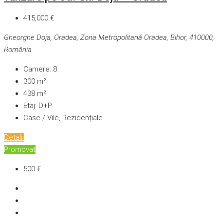
415,000 €
Gheorghe Doja, Oradea, Zona Metropolitană Oradea, Bihor, 410000,
România
Camere:
8
300
m²
438
m²
Etaj:
D+P
Case / Vile, Rezidențiale
Detalii
Promovat
500 €