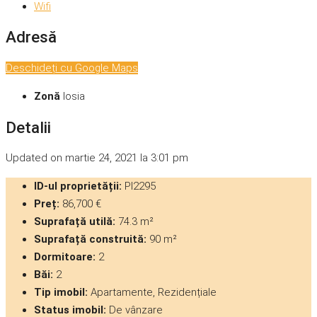
Wifi
Adresă
Deschideți cu Google Maps
Zonă
Iosia
Detalii
Updated on martie 24, 2021 la 3:01 pm
ID-ul proprietății:
PI2295
Preț:
86,700 €
Suprafață utilă:
74.3 m²
Suprafață construită:
90 m²
Dormitoare:
2
Băi:
2
Tip imobil:
Apartamente, Rezidențiale
Status imobil:
De vânzare