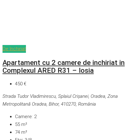
De închiriat
Apartament cu 2 camere de inchiriat in
Complexul ARED R31 – Iosia
450 €
Strada Tudor Vladimirescu, Splaiul Crișanei, Oradea, Zona
Metropolitană Oradea, Bihor, 410270, România
Camere:
2
55
m²
74
m²