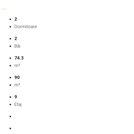
2
Dormitoare
2
Băi
74.3
m²
90
m²
9
Etaj