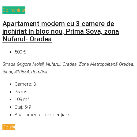
De închiriat
Apartament modern cu 3 camere de
inchiriat in bloc nou, Prima Sova, zona
Nufarul- Oradea
500 €
Strada Grigore Moisil, Nufărul, Oradea, Zona Metropolitană Oradea,
Bihor, 410554, România
Camere:
3
75
m²
109
m²
Etaj:
5/9
Apartamente, Rezidențiale
Detalii