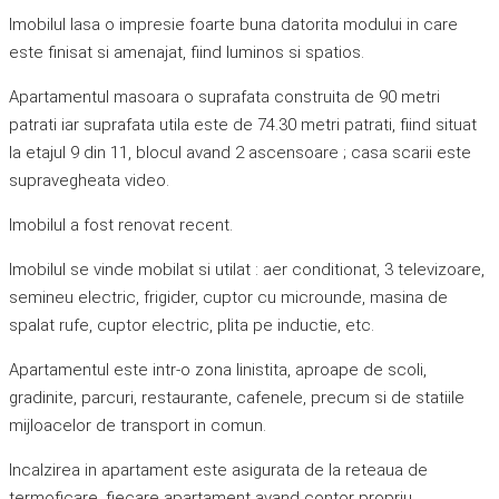
Imobilul lasa o impresie foarte buna datorita modului in care
este finisat si amenajat, fiind luminos si spatios.
Apartamentul masoara o suprafata construita de 90 metri
patrati iar suprafata utila este de 74.30 metri patrati, fiind situat
la etajul 9 din 11, blocul avand 2 ascensoare ; casa scarii este
supravegheata video.
Imobilul a fost renovat recent.
Imobilul se vinde mobilat si utilat : aer conditionat, 3 televizoare,
semineu electric, frigider, cuptor cu microunde, masina de
spalat rufe, cuptor electric, plita pe inductie, etc.
Apartamentul este intr-o zona linistita, aproape de scoli,
gradinite, parcuri, restaurante, cafenele, precum si de statiile
mijloacelor de transport in comun.
Incalzirea in apartament este asigurata de la reteaua de
termoficare, fiecare apartament avand contor propriu.