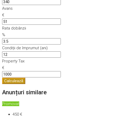
Avans
€
Rata dobânzii
%
Condiții de împrumut (ani)
Property Tax
€
Calculează
Anunțuri similare
Promovat
450 €