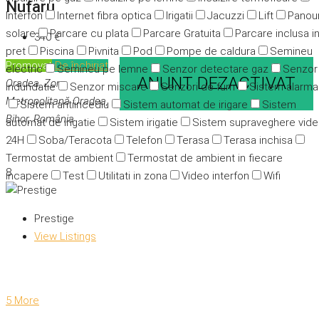
Nufaru
Interfon
Internet fibra optica
Irigatii
Jacuzzi
Lift
Panour
solare
Parcare cu plata
Parcare Gratuita
Parcare inclusa i
340 €
pret
Piscina
Pivnita
Pod
Pompe de caldura
Semineu
Promovat
De închiriat
electric
Semineu pe lemne
Senzor detectare gaz
Senzor
ANUNT DEZACTIVAT
Oradea, Zona
indundatie
Senzor miscare
Senzori de fum
Sistem alarma
Metropolitană Oradea,
Sistem antiincediu
Sistem automat de irigare
Sistem
Bihor, România
automat de irigatie
Sistem irigatie
Sistem supraveghere vid
24H
Soba/Teracota
Telefon
Terasa
Terasa inchisa
Termostat de ambient
Termostat de ambient in fiecare
8
incapere
Test
Utilitati in zona
Video interfon
Wifi
Prestige
View Listings
5 More