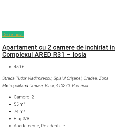
De închiriat
Apartament cu 2 camere de inchiriat in
Complexul ARED R31 – Iosia
450 €
Strada Tudor Vladimirescu, Splaiul Crișanei, Oradea, Zona
Metropolitană Oradea, Bihor, 410270, România
Camere:
2
55
m²
74
m²
Etaj:
3/8
Apartamente, Rezidențiale