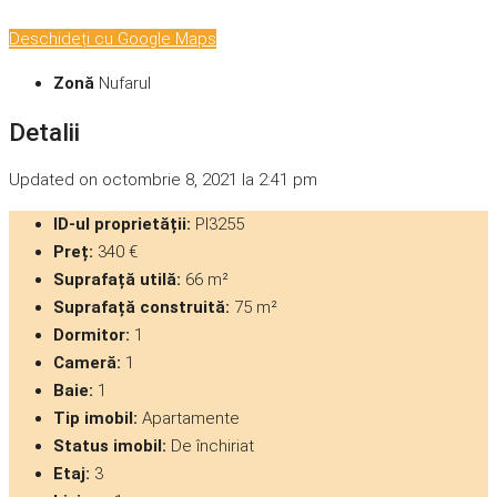
Deschideți cu Google Maps
Zonă
Nufarul
Detalii
Updated on octombrie 8, 2021 la 2:41 pm
ID-ul proprietății:
PI3255
Preț:
340 €
Suprafață utilă:
66 m²
Suprafață construită:
75 m²
Dormitor:
1
Cameră:
1
Baie:
1
Tip imobil:
Apartamente
Status imobil:
De închiriat
Etaj:
3