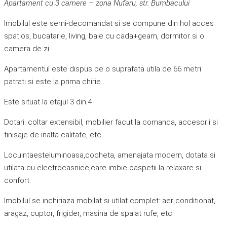
Apartament cu 3 camere – zona Nufaru, str. Bumbacului
Imobilul este semi-decomandat si se compune din hol acces
spatios, bucatarie, living, baie cu cada+geam, dormitor si o
camera de zi.
Apartamentul este dispus pe o suprafata utila de 66 metri
patrati si este la prima chirie.
Este situat la etajul 3 din 4.
Dotari: coltar extensibil, mobilier facut la comanda, accesorii si
finisaje de inalta calitate, etc.
Locuintaesteluminoasa,cocheta, amenajata modern, dotata si
utilata cu electrocasnice,care imbie oaspetii la relaxare si
confort.
Imobilul se inchiriaza mobilat si utilat complet: aer conditionat,
aragaz, cuptor, frigider, masina de spalat rufe, etc.