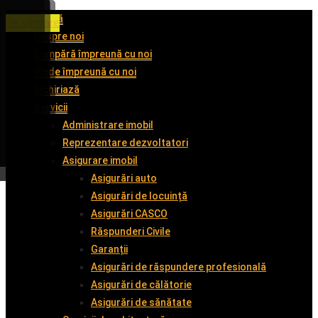
Acasă
De închiriat
De închiriat
De închiriat
De vânzare
Despre noi
Cumpără împreună cu noi
Vinde împreună cu noi
Închiriază
Servicii
Administrare imobil
Reprezentare dezvoltatori
Asigurare imobil
Asigurări auto
Asigurări de locuință
Asigurări CASCO
Răspunderi Civile
Garanții
Asigurări de răspundere profesională
Asigurări de călătorie
Asigurări de sănătate