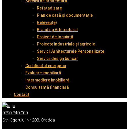
Servicii de arhitectură
Refatadizare
Plan de casă și documentație
Releveu(e)
Branding Arhitectural
Proiect de locuință
Proiecte industriale și agricole
Servicii Arhitecturale Personalizate
Servicii design buncăr
Certificatul energetic
Evaluare imobiliară
Intermediere imobiliară
Consultanță financiară
Contact
0790 340 000
Str. Ogorului Nr 208, Oradea