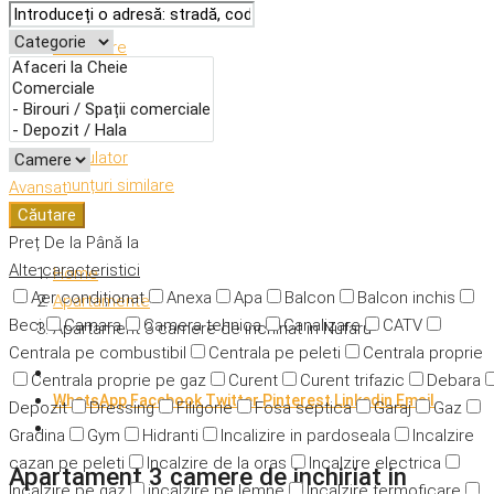
Descriere
Caracteristici
Adresă
Detalii
Calculator
Anunțuri similare
Avansat
Căutare
Preț
De la
Până la
Alte caracteristici
Home
Aer condiționat
Anexa
Apa
Balcon
Balcon inchis
Apartamente
Beci
Camara
Camera tehnica
Canalizare
CATV
Apartament 3 camere de inchiriat in Nufaru
Centrala pe combustibil
Centrala pe peleti
Centrala proprie
Centrala proprie pe gaz
Curent
Curent trifazic
Debara
WhatsApp
Facebook
Twitter
Pinterest
Linkedin
Email
Depozit
Dressing
Filigorie
Fosa septica
Garaj
Gaz
Gradina
Gym
Hidranti
Incalizire in pardoseala
Incalzire
cazan pe peleti
Incalzire de la oras
Incalzire electrica
Apartament 3 camere de inchiriat in
Incalzire pe gaz
incalzire pe lemne
Incalzire termoficare