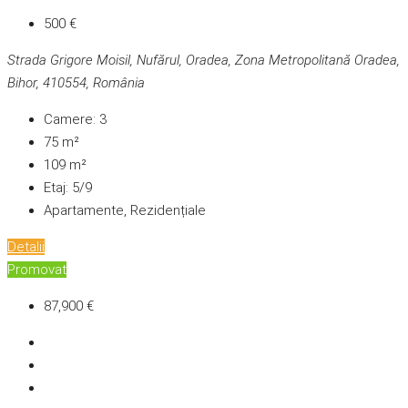
500 €
Strada Grigore Moisil, Nufărul, Oradea, Zona Metropolitană Oradea,
Bihor, 410554, România
Camere:
3
75
m²
109
m²
Etaj:
5/9
Apartamente, Rezidențiale
Detalii
Promovat
87,900 €