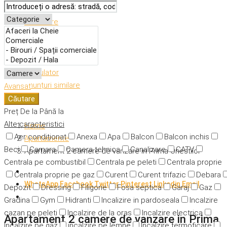
Descriere
Caracteristici
Adresă
Detalii
Calculator
Anunțuri similare
Avansat
Căutare
Preț
De la
Până la
Alte caracteristici
Home
Aer condiționat
Anexa
Apa
Balcon
Balcon inchis
Apartamente
Beci
Camara
Camera tehnica
Canalizare
CATV
Apartament 2 camere de vanzare in Prima Onestilor
Centrala pe combustibil
Centrala pe peleti
Centrala proprie
Centrala proprie pe gaz
Curent
Curent trifazic
Debara
WhatsApp
Facebook
Twitter
Pinterest
Linkedin
Email
Depozit
Dressing
Filigorie
Fosa septica
Garaj
Gaz
Gradina
Gym
Hidranti
Incalizire in pardoseala
Incalzire
cazan pe peleti
Incalzire de la oras
Incalzire electrica
Apartament 2 camere de vanzare in Prima
Incalzire pe gaz
incalzire pe lemne
Incalzire termoficare