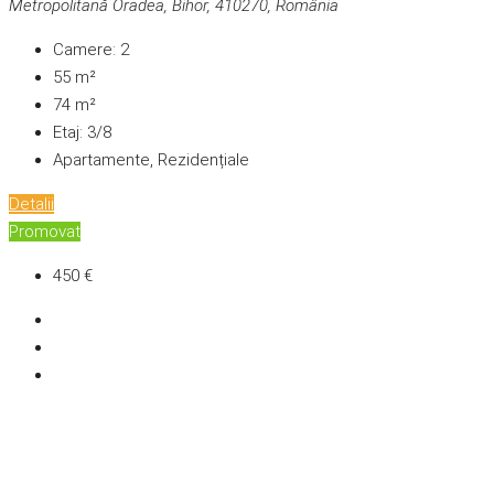
Metropolitană Oradea, Bihor, 410270, România
Camere:
2
55
m²
74
m²
Etaj:
3/8
Apartamente, Rezidențiale
Detalii
Promovat
450 €