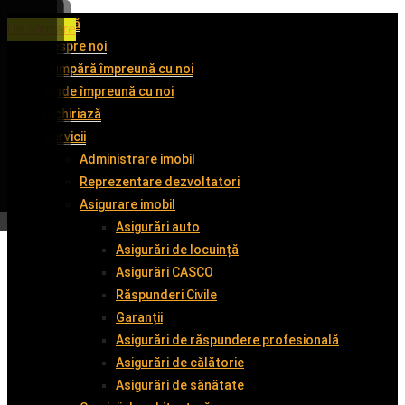
Acasă
De închiriat
De închiriat
De închiriat
De vânzare
Despre noi
Cumpără împreună cu noi
Vinde împreună cu noi
Închiriază
Servicii
Administrare imobil
Reprezentare dezvoltatori
Asigurare imobil
Asigurări auto
Asigurări de locuință
Asigurări CASCO
Răspunderi Civile
Garanții
Asigurări de răspundere profesională
Asigurări de călătorie
Asigurări de sănătate