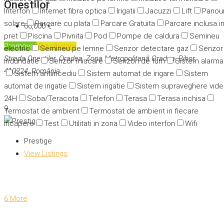
Onestilor
Interfon
Internet fibra optica
Irigatii
Jacuzzi
Lift
Panour
solare
Parcare cu plata
Parcare Gratuita
Parcare inclusa i
60,000 €
pret
Piscina
Pivnita
Pod
Pompe de caldura
Semineu
Promovat
De vânzare
electric
Semineu pe lemne
Senzor detectare gaz
Senzor
Strada Oneștilor, Oradea, Zona Metropolitană Oradea, Bihor,
indundatie
Senzor miscare
Senzori de fum
Sistem alarma
410224, România
Sistem antiincediu
Sistem automat de irigare
Sistem
automat de irigatie
Sistem irigatie
Sistem supraveghere vid
24H
Soba/Teracota
Telefon
Terasa
Terasa inchisa
9
Termostat de ambient
Termostat de ambient in fiecare
incapere
Test
Utilitati in zona
Video interfon
Wifi
Prestige
View Listings
6 More