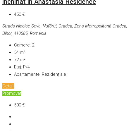
inchiriat in Anastasia Residence
450 €
Strada Nicolae Șova, Nufărul, Oradea, Zona Metropolitană Oradea,
Bihor, 410585, România
Camere:
2
54
m²
72
m²
Etaj:
P/4
Apartamente, Rezidențiale
Detalii
Promovat
500 €