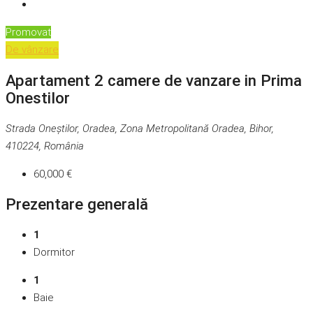
Promovat
De vânzare
Apartament 2 camere de vanzare in Prima
Onestilor
Strada Oneștilor, Oradea, Zona Metropolitană Oradea, Bihor,
410224, România
60,000 €
Prezentare generală
1
Dormitor
1
Baie