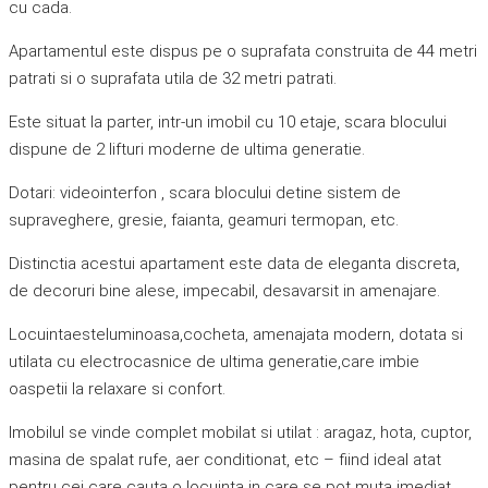
cu cada.
Apartamentul este dispus pe o suprafata construita de 44 metri
patrati si o suprafata utila de 32 metri patrati.
Este situat la parter, intr-un imobil cu 10 etaje, scara blocului
dispune de 2 lifturi moderne de ultima generatie.
Dotari: videointerfon , scara blocului detine sistem de
supraveghere, gresie, faianta, geamuri termopan, etc.
Distinctia acestui apartament este data de eleganta discreta,
de decoruri bine alese, impecabil, desavarsit in amenajare.
Locuintaesteluminoasa,cocheta, amenajata modern, dotata si
utilata cu electrocasnice de ultima generatie,care imbie
oaspetii la relaxare si confort.
Imobilul se vinde complet mobilat si utilat : aragaz, hota, cuptor,
masina de spalat rufe, aer conditionat, etc – fiind ideal atat
pentru cei care cauta o locuinta in care se pot muta imediat,