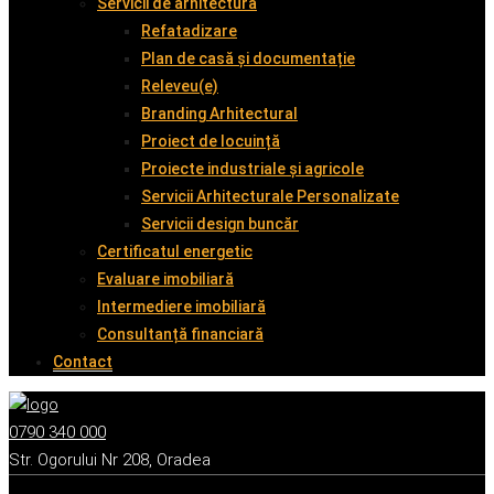
Servicii de arhitectură
Refatadizare
Plan de casă și documentație
Releveu(e)
Branding Arhitectural
Proiect de locuință
Proiecte industriale și agricole
Servicii Arhitecturale Personalizate
Servicii design buncăr
Certificatul energetic
Evaluare imobiliară
Intermediere imobiliară
Consultanță financiară
Contact
0790 340 000
Str. Ogorului Nr 208, Oradea