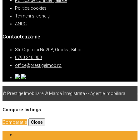
Politică de confidențialitate
Politica cookies
Termeni şi condiţii
ANPC
Contactează-ne
Str. Ogorului Nr 208, Oradea, Bihor
0790 340 000
office@prestigeimob.ro
© Prestige Imobiliare ® Marcă Înregistrata - - Agenție Imobiliara
vps
Compare listings
Comparaţie
Close
Login