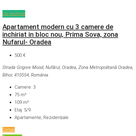
De închiriat
Apartament modern cu 3 camere de
inchiriat in bloc nou, Prima Sova, zona
Nufarul- Oradea
500 €
Strada Grigore Moisil, Nufărul, Oradea, Zona Metropolitană Oradea,
Bihor, 410554, România
Camere:
3
75
m²
109
m²
Etaj:
5/9
Apartamente, Rezidențiale
Detalii