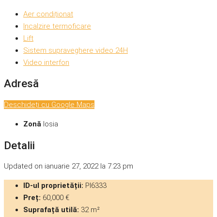
Aer condiționat
Incalzire termoficare
Lift
Sistem supraveghere video 24H
Video interfon
Adresă
Deschideți cu Google Maps
Zonă
Iosia
Detalii
Updated on ianuarie 27, 2022 la 7:23 pm
ID-ul proprietății:
PI6333
Preț:
60,000 €
Suprafață utilă:
32 m²