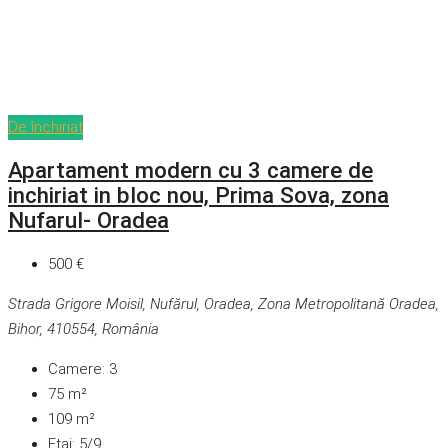
De închiriat
Apartament modern cu 3 camere de
inchiriat in bloc nou, Prima Sova, zona
Nufarul- Oradea
500 €
Strada Grigore Moisil, Nufărul, Oradea, Zona Metropolitană Oradea,
Bihor, 410554, România
Camere:
3
75
m²
109
m²
Etaj:
5/9