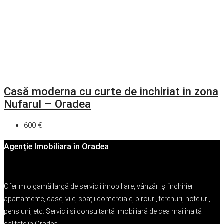
Casă moderna cu curte de inchiriat in zona
Nufarul – Oradea
600 €
Agenție Imobiliara în Oradea
Oferim o gamă largă de servicii imobiliare, vânzări și închirieri
apartamente, case, vile, spații comerciale, birouri, terenuri, hoteluri,
pensiuni, etc. Servicii și consultanță imobiliară de cea mai înaltă