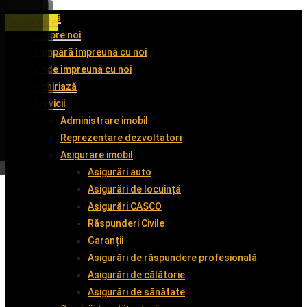
Acasă
De închiriat
De închiriat
De închiriat
De vânzare
Despre noi
Cumpără împreună cu noi
Vinde împreună cu noi
Închiriază
Servicii
Administrare imobil
Reprezentare dezvoltatori
Asigurare imobil
Asigurări auto
Asigurări de locuință
Asigurări CASCO
Răspunderi Civile
Garanții
Asigurări de răspundere profesională
Asigurări de călătorie
Asigurări de sănătate