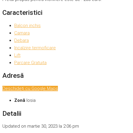
Caracteristici
Balcon inchis
Camara
Debara
Incalzire termoficare
Lift
Parcare Gratuita
Adresă
Deschideți cu Google Maps
Zonă
Iosia
Detalii
Updated on martie 30, 2023 la 2:06 pm