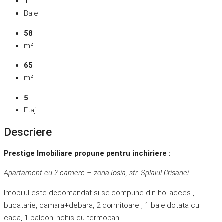
1
Baie
58
m²
65
m²
5
Etaj
Descriere
Prestige Imobiliare propune pentru inchiriere :
Apartament cu 2 camere – zona Iosia, str. Splaiul Crisanei
Imobilul este decomandat si se compune din hol acces ,
bucatarie, camara+debara, 2 dormitoare , 1 baie dotata cu
cada, 1 balcon inchis cu termopan.