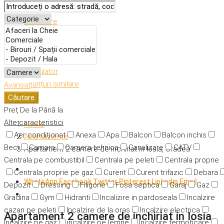
Descriere
Caracteristici
Adresă
Detalii
Calculator
Anunțuri similare
Avansat
Căutare
Preț
De la
Până la
Alte caracteristici
Home
Aer condiționat
Anexa
Apa
Balcon
Balcon inchis
Apartamente
Beci
Camara
Camera tehnica
Canalizare
CATV
Apartament 2 camere de inchiriat in Iosia, Oradea
Centrala pe combustibil
Centrala pe peleti
Centrala proprie
Centrala proprie pe gaz
Curent
Curent trifazic
Debara
WhatsApp
Facebook
Twitter
Pinterest
Linkedin
Email
Depozit
Dressing
Filigorie
Fosa septica
Garaj
Gaz
Gradina
Gym
Hidranti
Incalizire in pardoseala
Incalzire
cazan pe peleti
Incalzire de la oras
Incalzire electrica
Apartament 2 camere de inchiriat in Iosia,
Incalzire pe gaz
incalzire pe lemne
Incalzire termoficare