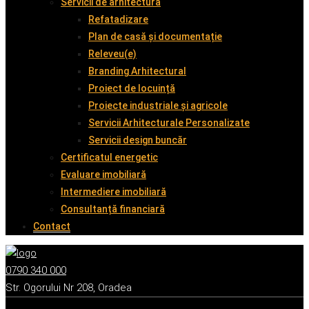
Servicii de arhitectură
Refatadizare
Plan de casă și documentație
Releveu(e)
Branding Arhitectural
Proiect de locuință
Proiecte industriale și agricole
Servicii Arhitecturale Personalizate
Servicii design buncăr
Certificatul energetic
Evaluare imobiliară
Intermediere imobiliară
Consultanță financiară
Contact
0790 340 000
Str. Ogorului Nr 208, Oradea