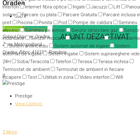
Oradea
Interfon
Internet fibra optica
Irigatii
Jacuzzi
Lift
Panour
solare
Parcare cu plata
Parcare Gratuita
Parcare inclusa i
200 €
pret
Piscina
Pivnita
Pod
Pompe de caldura
Semineu
Promovat
De închiriat
electric
Semineu pe lemne
Senzor detectare gaz
Senzor
ANUNT DEZACTIVAT
Splaiul Crișanei, Oradea,
indundatie
Senzor miscare
Senzori de fum
Sistem alarma
Zona Metropolitană
Sistem antiincediu
Sistem automat de irigare
Sistem
Oradea, Bihor, 410191, România
automat de irigatie
Sistem irigatie
Sistem supraveghere vid
24H
Soba/Teracota
Telefon
Terasa
Terasa inchisa
Termostat de ambient
Termostat de ambient in fiecare
8
incapere
Test
Utilitati in zona
Video interfon
Wifi
Prestige
View Listings
5 More