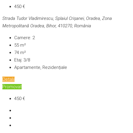
450 €
Strada Tudor Vladimirescu, Splaiul Crișanei, Oradea, Zona
Metropolitană Oradea, Bihor, 410270, România
Camere:
2
55
m²
74
m²
Etaj:
3/8
Apartamente, Rezidențiale
Detalii
Promovat
450 €