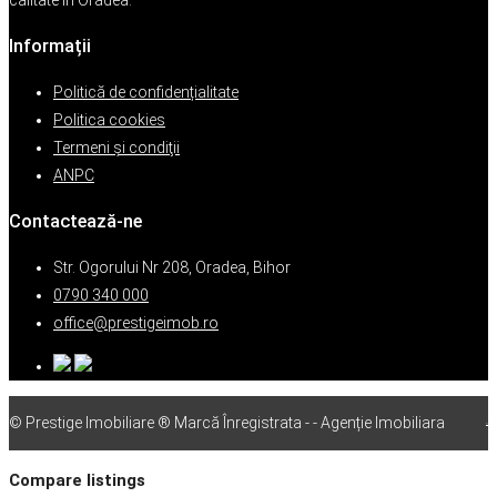
calitate în Oradea.
Informații
Politică de confidențialitate
Politica cookies
Termeni şi condiţii
ANPC
Contactează-ne
Str. Ogorului Nr 208, Oradea, Bihor
0790 340 000
office@prestigeimob.ro
© Prestige Imobiliare ® Marcă Înregistrata - - Agenție Imobiliara
vps
Compare listings