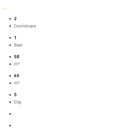
2
Dormitoare
1
Baie
58
m²
65
m²
5
Etaj