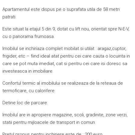
Apartamentul este dispus pe o suprafata utila de 58 metri
patrati.
Este situat la etajul 5 din 9, dotat cu lift nou, orientat spre N-E-V,
cu o panorama frumoasa.
Imobilul se inchiriaza complet mobilat si utilat : aragaz,cuptor,
frigider, etc – fiind ideal atat pentru cei care cauta o locuinta in
care se pot muta imediat, cat si pentru cei care isi doresc sa
investeasca in imobiliare.
Confortul termic al imobilului se realizeaza de la reteaua de
termoficare, cu calorifere.
Detine loc de parcare.
Imobilul are in apropiere magazine, scoli, gradinite, zone verzi,
statii pentru mijloacele de transport in comun.
Pretul propus pentru inchiriere este de : 200 euro.