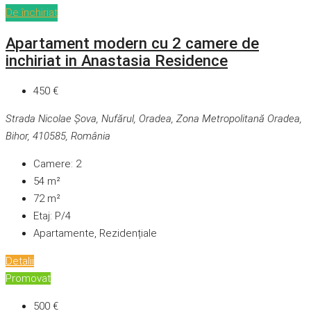
De închiriat
Apartament modern cu 2 camere de
inchiriat in Anastasia Residence
450 €
Strada Nicolae Șova, Nufărul, Oradea, Zona Metropolitană Oradea,
Bihor, 410585, România
Camere:
2
54
m²
72
m²
Etaj:
P/4
Apartamente, Rezidențiale
Detalii
Promovat
500 €