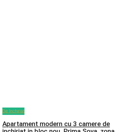
De închiriat
Apartament modern cu 3 camere de
inchiriat in bloc nou, Prima Sova, zona