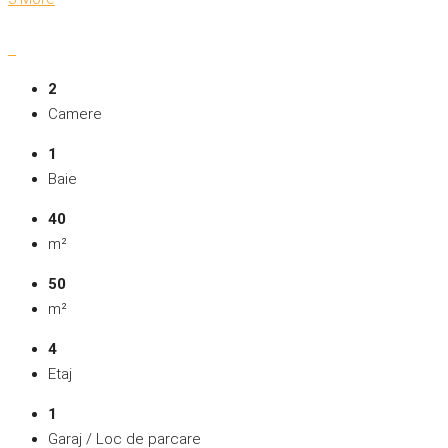
2
Camere
1
Baie
40
m²
50
m²
4
Etaj
1
Garaj / Loc de parcare