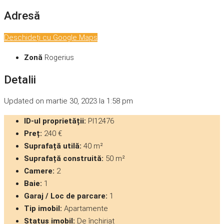
Adresă
Deschideți cu Google Maps
Zonă
Rogerius
Detalii
Updated on martie 30, 2023 la 1:58 pm
ID-ul proprietății:
PI12476
Preț:
240 €
Suprafață utilă:
40 m²
Suprafață construită:
50 m²
Camere:
2
Baie:
1
Garaj / Loc de parcare:
1
Tip imobil:
Apartamente
Status imobil:
De închiriat