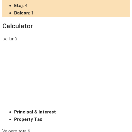
Etaj:
4
Balcon:
1
Calculator
pe lună
Principal & Interest
Property Tax
Valoare totală