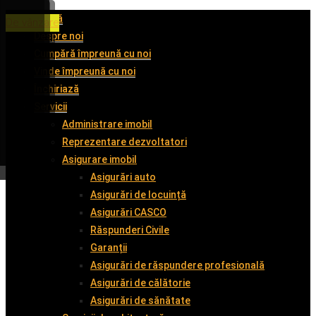
Acasă
De închiriat
De închiriat
De închiriat
De vânzare
Despre noi
Cumpără împreună cu noi
Vinde împreună cu noi
Închiriază
Servicii
Administrare imobil
Reprezentare dezvoltatori
Asigurare imobil
Asigurări auto
Asigurări de locuință
Asigurări CASCO
Răspunderi Civile
Garanții
Asigurări de răspundere profesională
Asigurări de călătorie
Asigurări de sănătate