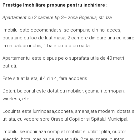
Prestige Imobiliare propune pentru inchiriere :
Apartament cu 2 camere tip S– zona Rogerius, str. Iza
Imobilul este decomandat si se compune din hol acces,
bucatarie cu loc de luat masa, 2 camere din care una cu iesire
la un balcon inchis, 1 baie dotata cu cada.
Apartamentul este dispus pe o suprafata utila de 40 metri
patrati.
Este situat la etajul 4 din 4, fara acoperis.
Dotari: balconul este dotat cu mobilier, geamuri termopan,
wireless, etc.
Locuinta este luminoasa,cocheta, amenajata modern, dotata si
utilata, cu vedere spre Oraselul Copiilor si Spitalul Municipal.
Imobilul se inchiriaza complet mobilat si utilat : plita, cuptor
electric, hota, masina de spalat rufe, 2 televizoare, cuptor