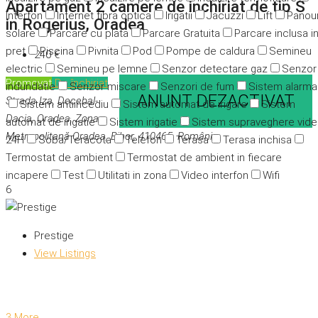
Apartament 2 camere de inchiriat de tip S
Interfon
Internet fibra optica
Irigatii
Jacuzzi
Lift
Panour
in Rogerius, Oradea
solare
Parcare cu plata
Parcare Gratuita
Parcare inclusa i
pret
Piscina
Pivnita
Pod
Pompe de caldura
Semineu
240 €
electric
Semineu pe lemne
Senzor detectare gaz
Senzor
Promovat
De închiriat
indundatie
Senzor miscare
Senzori de fum
Sistem alarma
ANUNT DEZACTIVAT
Strada Iza, Decebal-
Sistem antiincediu
Sistem automat de irigare
Sistem
Dacia, Oradea, Zona
automat de irigatie
Sistem irigatie
Sistem supraveghere vid
Metropolitană Oradea, Bihor, 410465, România
24H
Soba/Teracota
Telefon
Terasa
Terasa inchisa
Termostat de ambient
Termostat de ambient in fiecare
incapere
Test
Utilitati in zona
Video interfon
Wifi
6
Prestige
View Listings
3 More