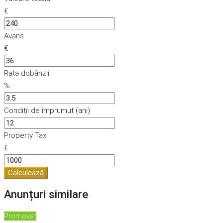
€
Avans
€
Rata dobânzii
%
Condiții de împrumut (ani)
Property Tax
€
Calculează
Anunțuri similare
Promovat