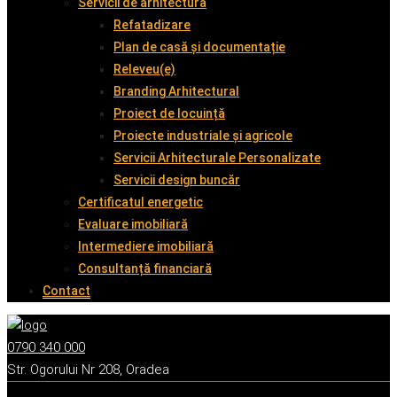
Servicii de arhitectură
Refatadizare
Plan de casă și documentație
Releveu(e)
Branding Arhitectural
Proiect de locuință
Proiecte industriale și agricole
Servicii Arhitecturale Personalizate
Servicii design buncăr
Certificatul energetic
Evaluare imobiliară
Intermediere imobiliară
Consultanță financiară
Contact
0790 340 000
Str. Ogorului Nr 208, Oradea