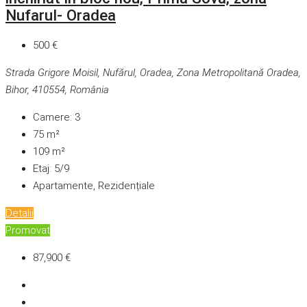
Nufarul- Oradea
500 €
Strada Grigore Moisil, Nufărul, Oradea, Zona Metropolitană Oradea,
Bihor, 410554, România
Camere:
3
75
m²
109
m²
Etaj:
5/9
Apartamente, Rezidențiale
Detalii
Promovat
87,900 €