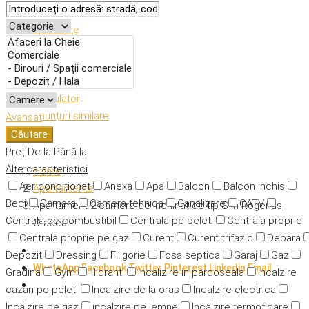
Descriere
Caracteristici
Adresă
Detalii
Calculator
Anunțuri similare
Avansat
Căutare
Preț
De la
Până la
Alte caracteristici
Home
Aer condiționat
Anexa
Apa
Balcon
Balcon inchis
Apartamente
Beci
Camara
Camera tehnica
Canalizare
CATV
Apartament 2 camere de inchiriat de tip S in Rogerius,
Centrala pe combustibil
Centrala pe peleti
Centrala proprie
Oradea
Centrala proprie pe gaz
Curent
Curent trifazic
Debara
Depozit
Dressing
Filigorie
Fosa septica
Garaj
Gaz
WhatsApp
Facebook
Twitter
Pinterest
Linkedin
Email
Gradina
Gym
Hidranti
Incalizire in pardoseala
Incalzire
cazan pe peleti
Incalzire de la oras
Incalzire electrica
Incalzire pe gaz
incalzire pe lemne
Incalzire termoficare