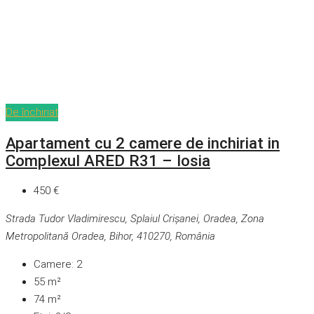
De închiriat
Apartament cu 2 camere de inchiriat in
Complexul ARED R31 – Iosia
450 €
Strada Tudor Vladimirescu, Splaiul Crișanei, Oradea, Zona
Metropolitană Oradea, Bihor, 410270, România
Camere:
2
55
m²
74
m²