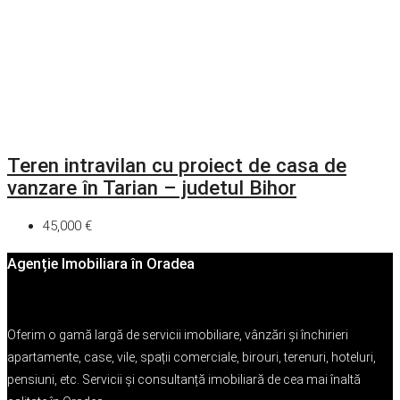
Teren intravilan cu proiect de casa de
vanzare în Tarian – judetul Bihor
45,000 €
Agenție Imobiliara în Oradea
Oferim o gamă largă de servicii imobiliare, vânzări și închirieri
apartamente, case, vile, spații comerciale, birouri, terenuri, hoteluri,
pensiuni, etc. Servicii și consultanță imobiliară de cea mai înaltă