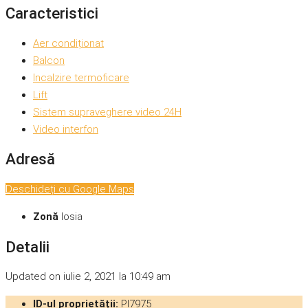
Caracteristici
Aer condiționat
Balcon
Incalzire termoficare
Lift
Sistem supraveghere video 24H
Video interfon
Adresă
Deschideți cu Google Maps
Zonă
Iosia
Detalii
Updated on iulie 2, 2021 la 10:49 am
ID-ul proprietății:
PI7975