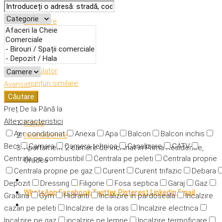
Descriere
Caracteristici
Adresă
Detalii
Calculator
Anunțuri similare
Avansat
Căutare
Preț
De la
Până la
Alte caracteristici
Home
Aer condiționat
Anexa
Apa
Balcon
Balcon inchis
Apartamente
Beci
Camara
Camera tehnica
Canalizare
CATV
Apartament 2 camere de inchiriat in Prima Residence,
Centrala pe combustibil
Centrala pe peleti
Centrala proprie
Oradea
Centrala proprie pe gaz
Curent
Curent trifazic
Debara
Depozit
Dressing
Filigorie
Fosa septica
Garaj
Gaz
WhatsApp
Facebook
Twitter
Pinterest
Linkedin
Email
Gradina
Gym
Hidranti
Incalizire in pardoseala
Incalzire
cazan pe peleti
Incalzire de la oras
Incalzire electrica
Incalzire pe gaz
incalzire pe lemne
Incalzire termoficare