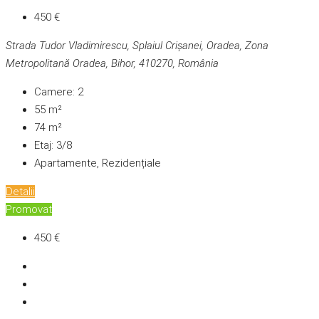
450 €
Strada Tudor Vladimirescu, Splaiul Crișanei, Oradea, Zona
Metropolitană Oradea, Bihor, 410270, România
Camere:
2
55
m²
74
m²
Etaj:
3/8
Apartamente, Rezidențiale
Detalii
Promovat
450 €