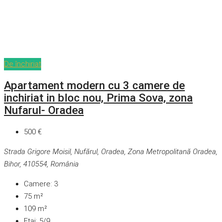
De închiriat
Apartament modern cu 3 camere de
inchiriat in bloc nou, Prima Sova, zona
Nufarul- Oradea
500 €
Strada Grigore Moisil, Nufărul, Oradea, Zona Metropolitană Oradea,
Bihor, 410554, România
Camere:
3
75
m²
109
m²
Etaj:
5/9