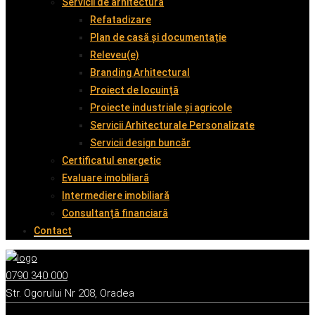
Servicii de arhitectură
Refatadizare
Plan de casă și documentație
Releveu(e)
Branding Arhitectural
Proiect de locuință
Proiecte industriale și agricole
Servicii Arhitecturale Personalizate
Servicii design buncăr
Certificatul energetic
Evaluare imobiliară
Intermediere imobiliară
Consultanță financiară
Contact
0790 340 000
Str. Ogorului Nr 208, Oradea