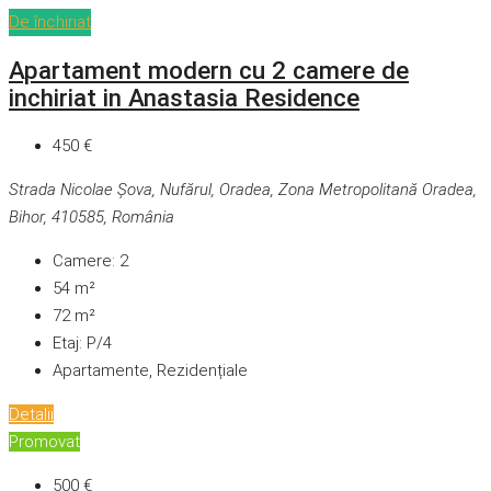
De închiriat
Apartament modern cu 2 camere de
inchiriat in Anastasia Residence
450 €
Strada Nicolae Șova, Nufărul, Oradea, Zona Metropolitană Oradea,
Bihor, 410585, România
Camere:
2
54
m²
72
m²
Etaj:
P/4
Apartamente, Rezidențiale
Detalii
Promovat
500 €