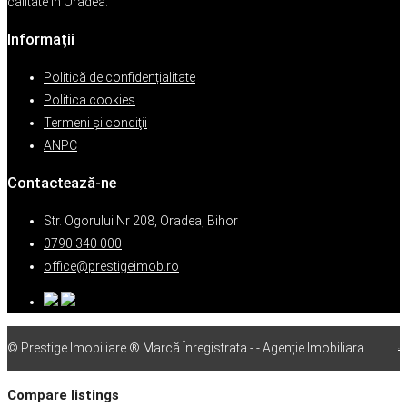
calitate în Oradea.
Informații
Politică de confidențialitate
Politica cookies
Termeni şi condiţii
ANPC
Contactează-ne
Str. Ogorului Nr 208, Oradea, Bihor
0790 340 000
office@prestigeimob.ro
© Prestige Imobiliare ® Marcă Înregistrata - - Agenție Imobiliara
vps
Compare listings