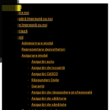
Acasă
De închiriat
De închiriat
De închiriat
De vânzare
Despre noi
Cumpără împreună cu noi
Vinde împreună cu noi
Închiriază
Servicii
Administrare imobil
Reprezentare dezvoltatori
Asigurare imobil
Asigurări auto
Asigurări de locuință
Asigurări CASCO
Răspunderi Civile
Garanții
Asigurări de răspundere profesională
Asigurări de călătorie
Asigurări de sănătate