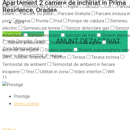
Apartament 2 camere de inchiriat in Prima
Interfon
Internet fibra optica
Irigatii
Jacuzzi
Lift
Panour
Residence, Oradea
solare
Parcare cu plata
Parcare Gratuita
Parcare inclusa i
pret
Piscina
Pivnita
Pod
Pompe de caldura
Semineu
350 €
electric
Semineu pe lemne
Senzor detectare gaz
Senzor
Promovat
De închiriat
indundatie
Senzor miscare
Senzori de fum
Sistem alarma
ANUNT DEZACTIVAT
Strada Oneștilor, Oradea,
Sistem antiincediu
Sistem automat de irigare
Sistem
Zona Metropolitană
automat de irigatie
Sistem irigatie
Sistem supraveghere vid
Oradea, Bihor, 410224, România
24H
Soba/Teracota
Telefon
Terasa
Terasa inchisa
Termostat de ambient
Termostat de ambient in fiecare
incapere
Test
Utilitati in zona
Video interfon
Wifi
11
Prestige
View Listings
8 More