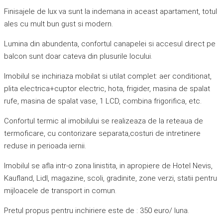
Finisajele de lux va sunt la indemana in aceast apartament, totul
ales cu mult bun gust si modern.
Lumina din abundenta, confortul canapelei si accesul direct pe
balcon sunt doar cateva din plusurile locului.
Imobilul se inchiriaza mobilat si utilat complet: aer conditionat,
plita electrica+cuptor electric, hota, frigider, masina de spalat
rufe, masina de spalat vase, 1 LCD, combina frigorifica, etc.
Confortul termic al imobilului se realizeaza de la reteaua de
termoficare, cu contorizare separata,costuri de intretinere
reduse in perioada iernii.
Imobilul se afla intr-o zona linistita, in apropiere de Hotel Nevis,
Kaufland, Lidl, magazine, scoli, gradinite, zone verzi, statii pentru
mijloacele de transport in comun.
Pretul propus pentru inchiriere este de : 350 euro/ luna.