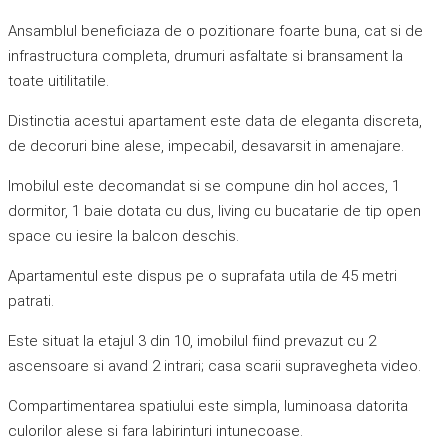
Ansamblul beneficiaza de o pozitionare foarte buna, cat si de
infrastructura completa, drumuri asfaltate si bransament la
toate uitilitatile.
Distinctia acestui apartament este data de eleganta discreta,
de decoruri bine alese, impecabil, desavarsit in amenajare.
Imobilul este decomandat si se compune din hol acces, 1
dormitor, 1 baie dotata cu dus, living cu bucatarie de tip open
space cu iesire la balcon deschis.
Apartamentul este dispus pe o suprafata utila de 45 metri
patrati.
Este situat la etajul 3 din 10, imobilul fiind prevazut cu 2
ascensoare si avand 2 intrari; casa scarii supravegheta video.
Compartimentarea spatiului este simpla, luminoasa datorita
culorilor alese si fara labirinturi intunecoase.